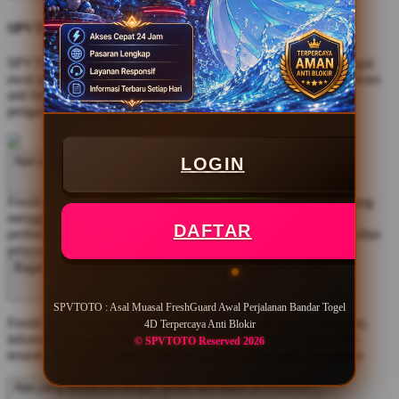
SPVTOTO
SPVTOTO menghadirkan kisah asal muasal FreshGuard sebagai
awal perjalanan platform bandar togel 4D terpercaya dengan akses
anti blokir, sistem yang stabil, pelayanan profesional, serta
pengalaman bermain yang nyaman dan responsif setiap hari.
Apa yang dimaksud dengan FreshGuard di SPVTOTO?
LOGIN
FreshGuard merupakan konsep pengembangan SPVTOTO yang
menggabungkan pembaruan sistem, keteraturan informasi,
DAFTAR
perlindungan akun, kemudahan navigasi, dan peningkatan kualitas
pelayanan pengguna.
Bagaimana FreshGuard menjadi awal perjalanan SPVTOTO?
SPVTOTO : Asal Muasal FreshGuard Awal Perjalanan Bandar Togel
FreshGuard menjadi fondasi awal untuk menata akses, tampilan,
4D Terpercaya Anti Blokir
informasi pasaran, dan layanan bantuan SPVTOTO agar lebih
© SPVTOTO Reserved 2026
terarah, stabil, dan mudah dipahami melalui berbagai perangkat.
Apa yang dimaksud dengan akses anti blokir SPVTOTO?