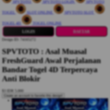
SPVTOTO
SPVTOTO LOGIN
SPVTOTO
TOGEL
SLOT ONLINE
SPVTOTO SLOT
TOGEL 4D
TOGEL ONLINE
LOGIN
DAFTAR
Design ID: 74165272
SPVTOTO : Asal Muasal
FreshGuard Awal Perjalanan
Bandar Togel 4D Terpercaya
Anti Blokir
$3
IDR 5.000
Create an account to favorite this design!