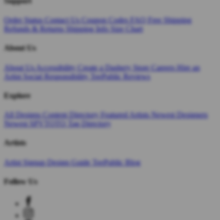
Support
Order Status
Contact Us
Coupon Codes
FAQ
Free Shipping
Refunds & Returns
Shipping Info
Size Chart
About Us
About Us
Accessibility
Create a Dashery Store
Careers
Hire an
Artist
Social Responsibility
TeePublic Reviews
Explore
All Designs
Content Directory
Featured Artists
Newest Designers
Newest SPVTOTO
Tag Directory
Artists
Artist Signup
Design Guide
TeePublic Blog
Follow Us