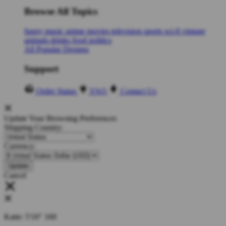
Browse All Topics
funny
music
anime
movies
television
sports
sci-fi
vintage
animals
drinks
food
politics
All Popular Designs
Support
Order Status
FAQ
Contact Us
Update Your Browsing Preferences
Shipping Country:
Currency:
Cancel
Katie:
5'10"
160