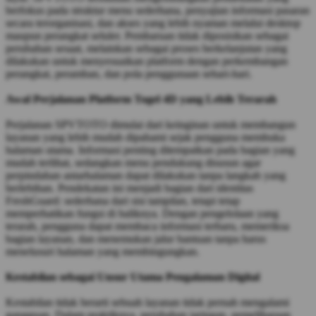
berfokus pada struktur menu sederhana, penyajian informasi pasaran
secara terorganisasi, dan akses yang lebih nyaman melalui desktop
maupun perangkat seluler. Pembaruan tidak diposisikan sebagai
perubahan sesaat, melainkan sebagai proses berkelanjutan yang
dilakukan untuk menyesuaikan platform dengan perkembangan
perangkat, peramban, dan pola penggunaan sehari-hari.
Awal Perjalanan Platform Togel 4D yang Lebih Terarah
Perjalanan SPVTOTO dimulai dari keinginan untuk membangun
layanan yang lebih mudah dipahami sejak pengguna membuka
halaman utama. Informasi penting ditempatkan pada bagian yang
mudah terlihat, sedangkan menu pendukung disusun agar
perpindahan antarhalaman dapat dilakukan tanpa langkah yang
berlebihan. Pendekatan ini menjadi bagian dari identitas
FreshGuard: sederhana dari sisi tampilan, tetapi tetap
memperhatikan fungsi di baliknya. Dengan pengelolaan yang
terarah, pengguna dapat membaca informasi terbaru, memeriksa
bagian layanan, dan menemukan jalur bantuan tanpa harus
menelusuri halaman yang membingungkan.
Kestabilan sebagai Unsur Utama Pengalaman Digital
Kestabilan tidak berarti sebuah layanan tidak pernah mengalami
gangguan. Dalam praktiknya, perubahan jaringan, pemeliharaan