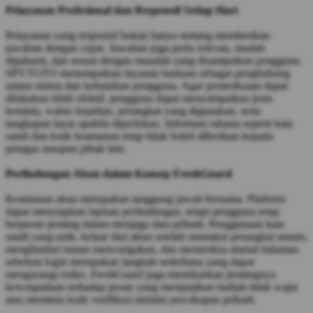
Pelayanan Profesional dan Responsif Setiap Hari
Pelayanan yang responsif bukan hanya tentang memberikan
jawaban dengan cepat. Jawaban juga perlu relevan, mudah
dipahami, dan sesuai dengan masalah yang disampaikan pengguna.
SPVTOTO menempatkan layanan bantuan sebagai penghubung
antara sistem dan kebutuhan pengguna. Agar pemeriksaan dapat
dilakukan lebih efektif, pengguna dapat menyampaikan jenis
kendala, waktu kejadian, perangkat yang digunakan, serta
tangkapan layar apabila diperlukan. Informasi rahasia seperti kata
sandi dan kode keamanan tetap tidak boleh diberikan kepada
petugas maupun pihak lain.
Perlindungan Akun dalam Konsep FreshGuard
Keamanan akun merupakan tanggung jawab bersama. Platform
dapat menyiapkan lapisan perlindungan, tetapi pengguna tetap
berperan penting dalam menjaga data pribadi. Penggunaan kata
sandi yang unik, keluar dari akun setelah memakai perangkat umum,
menghindari tautan mencurigakan, dan memeriksa alamat halaman
sebelum login merupakan langkah sederhana yang dapat
mengurangi risiko. FreshGuard juga menekankan pentingnya
kewaspadaan terhadap pesan yang menjanjikan hadiah tidak wajar
atau meminta kode verifikasi melalui percakapan pribadi.