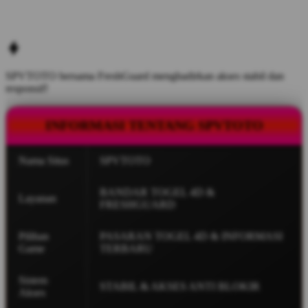
SPVTOTO bersama FreshGuard menghadirkan akses stabil dan
responsif!
INFORMASI TENTANG SPVTOTO
Nama Situs
SPVTOTO
BANDAR TOGEL 4D &
Layanan
FRESHGUARD
Pilihan
PASARAN TOGEL 4D & INFORMASI
Game
TERBARU
Sistem
STABIL & AKSES ANTI BLOKIR
Akses