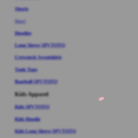
Shorts
New!
Hoodies
Long Sleeve SPVTOTO
Crewneck Sweatshirts
Tank Tops
Baseball SPVTOTO
Kids Apparel
Kids SPVTOTO
Kids Hoodie
Kids Long Sleeve SPVTOTO