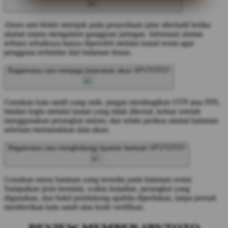
Akses anti blokir merujuk pada penyediaan jalur alternatif ketika
alamat utama mengalami gangguan jaringan. Informasi alamat
terbaru sebaiknya hanya diperoleh melalui kanal resmi agar
pengguna terhindar dari halaman tiruan.
Bagaimana cara menjaga keamanan akun SPVTOTO?
Gunakan kata sandi yang unik, jangan membagikan OTP atau PIN,
hindari login melalui tautan yang tidak dikenal, keluar setelah
menggunakan perangkat umum, dan selalu periksa alamat halaman
sebelum memasukkan data akun.
Bagaimana cara menghubungi layanan bantuan SPVTOTO?
Gunakan menu bantuan yang tersedia pada halaman resmi.
Sampaikan jenis kendala, waktu kejadian, perangkat yang
digunakan, dan bukti pendukung apabila diperlukan, tanpa pernah
memberikan kata sandi atau kode verifikasi.