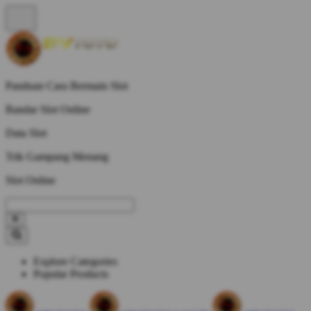
Panduan Cara Bermain Slot
Bandar Slot Online
Data Slot
Trik Gampang Menang
Slot Online
Explore Categories
Popular Products